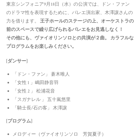
東京シンフォニア9月18日（水）の公演では、ドン・ファン
のドラマ性を表現するために、バレエ演出家、木澤譲さんの
力を借ります。
王子ホールのステージの上、オーケストラの
前のスペースで繰り広げられるバレエをお見逃しなく！
その他にも、ヴァイオリンソロとの共演が２曲。 カラフルな
プログラムをお楽しみください。
[ダンサー]
「ドン・ファン」 蒼木唯人
「女性 1 」嶋田静音羽
「女性 2 」 松浦花音
「スガナレル 」 五十嵐悠里
「騎士長/石の客」 木澤譲
[プログラム]
メロディー（ヴァイオリンソロ 芳賀夏子）