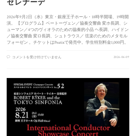
セレナーデ
2026年9月2日（水）東京・銀座王子ホール・18時半開場、19時開
演。 【プログラム】ベートーヴェン／協奏交響曲 変ホ長調、シ
ューマン／4つのヴィオラのための協奏的小品 ヘ長調、ハイドン
／協奏交響曲 変ロ長調、シュトラウス／ 弦楽のためのメタモル
フォーゼン 。チケットはPeatixで発売中。学生特別料金1,000円。
2026-06-09
コメントを受け付けていません