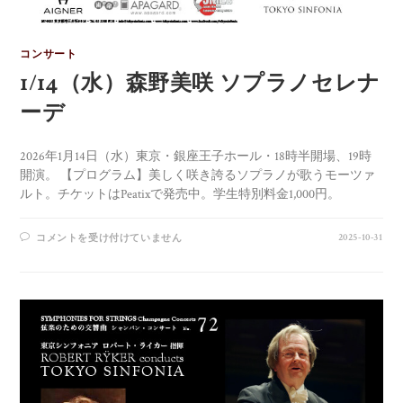
コンサート
1/14（水）森野美咲 ソプラノセレナ
ーデ
2026年1月14日（水）東京・銀座王子ホール・18時半開場、19時
開演。 【プログラム】美しく咲き誇るソプラノが歌うモーツァ
ルト。チケットはPeatixで発売中。学生特別料金1,000円。
2025-10-31
コメントを受け付けていません