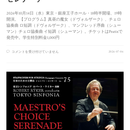
2026年10月14日（水）東京・銀座王子ホール・18時半開場、19時
開演。 【プログラム】真昼の魔女（ドヴォルザーク）、チェロ
協奏曲 ロ短調（ドヴォルザーク）、マンフレッド序曲（シュー
マン）チェロ協奏曲 イ短調（シューマン）。チケットはPeatixで
発売中。学生特別料金1,000円
2026-07-06
コメントを受け付けていません