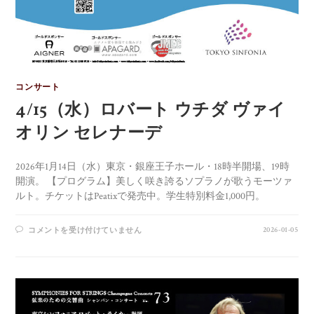
コンサート
4/15（水）ロバート ウチダ ヴァイ
オリン セレナーデ
2026年1月14日（水）東京・銀座王子ホール・18時半開場、19時
開演。 【プログラム】美しく咲き誇るソプラノが歌うモーツァ
ルト。チケットはPeatixで発売中。学生特別料金1,000円。
2026-01-05
コメントを受け付けていません