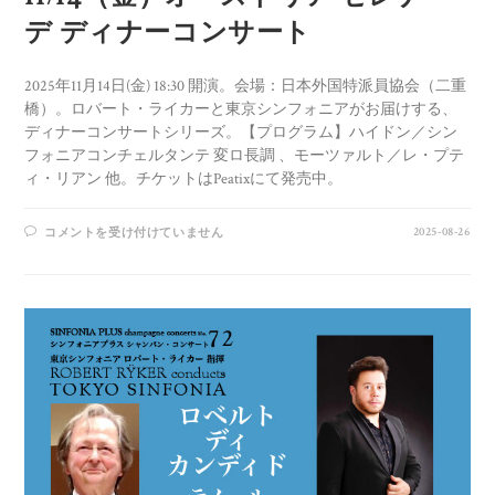
デ ディナーコンサート
2025年11月14日(金) 18:30 開演。会場：日本外国特派員協会（二重
橋）。ロバート・ライカーと東京シンフォニアがお届けする、
ディナーコンサートシリーズ。【プログラム】ハイドン／シン
フォニアコンチェルタンテ 変ロ長調 、モーツァルト／レ・プテ
ィ・リアン 他。チケットはPeatixにて発売中。
2025-08-26
コメントを受け付けていません