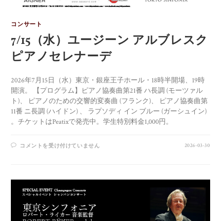
コンサート
7/15（水）ユージーン アルブレスク
ピアノセレナーデ
2026年7月15日（水）東京・銀座王子ホール・18時半開場、19時
開演。 【プログラム】ピアノ協奏曲第21番 ハ長調 (モーツァル
ト)、 ピアノのための交響的変奏曲 (フランク)、 ピアノ協奏曲第
11番 ニ長調 (ハイドン) 、 ラプソディ イン ブルー (ガーシュイン)
。チケットはPeatixで発売中。学生特別料金1,000円。
2026-03-30
コメントを受け付けていません