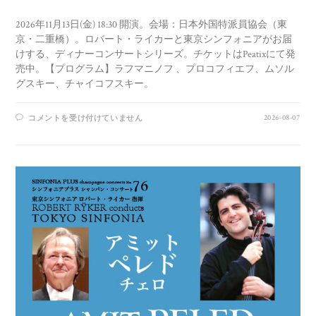
2026年11月13日(金) 18:30 開演。会場：日本外国特派員協会（東
京・二重橋）。ロバート・ライカーと東京シンフォニアがお届
けする、ディナーコンサートシリーズ。チケットはPeatixにて発
売中。【プログラム】ラフマニノフ 、プロコフィエフ、ムソル
グスキー、チャイコフスキー。
2026-08-07
コメントを受け付けていません