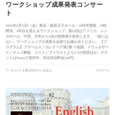
ワークショップ成果発表コンサー
ト
2026年8月21日（金）東京・銀座王子ホール・18時半開場、19時
開演。4年目を迎えるワークショップ、第12回はアメリカ、シン
ガポール、中国、日本から5名の指揮者が参加します。「他には
ない」ワークショップの成果を会場でお確かめください。 【プ
ログラム】ブラームス／セレナーデ第2番 イ短調、ドヴォルザー
ク／チェコ舞曲、リスト／ファウストより2つの情景ほか。チケ
ットはPeatixで発売中。学生特別料金500円。
2026-07-06
コメントを受け付けていません