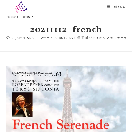
MENU
20211112_french
>
JAPANESE
>
コンサート
>
10/13（水）澤 亜樹 ヴァイオリン セレナーデ
>