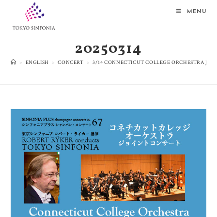
MENU
20250314
>
ENGLISH
>
CONCERT
>
3/14 CONNECTICUT COLLEGE ORCHESTRA JOI