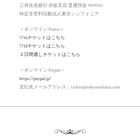
三井住友銀行 赤坂支店 普通預金 9819543
特定非営利活動法人東京シンフォニア
＜オンライン Peatix＞
7/16チケットはこちら
7/18チケットはこちら
２日間通しチケットはこちら
＜オンライン Paypal＞
https://paypal.jp/
支払先メールアドレス：tickets@tokyosinfonia.com