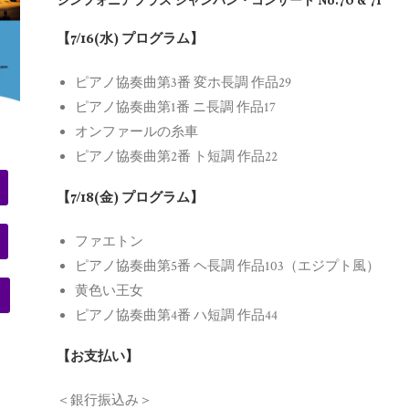
シンフォニアプラス シャンパン・コンサート No.70 & 71
【7/16(水) プログラム】
ピアノ協奏曲第3番 変ホ長調 作品29
ピアノ協奏曲第1番 ニ長調 作品17
オンファールの糸車
ピアノ協奏曲第2番 ト短調 作品22
【7/18(金) プログラム】
ファエトン
ピアノ協奏曲第5番 ヘ長調 作品103（エジプト風）
黄色い王女
ピアノ協奏曲第4番 ハ短調 作品44
【お支払い】
＜銀行振込み＞