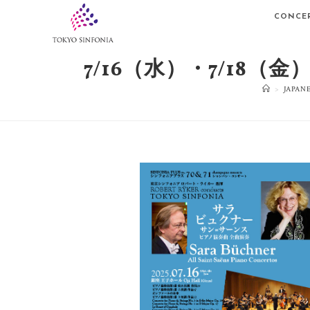
CONCE
7/16（水）・7/18
>
JAPAN