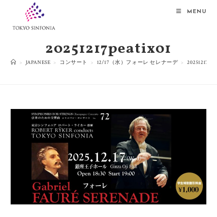
MENU
20251217peatix01
>
JAPANESE
>
コンサート
>
12/17（水）フォーレ セレナーデ
>
20251217PE