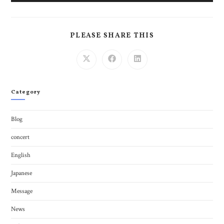
PLEASE SHARE THIS
Category
Blog
concert
English
Japanese
Message
News