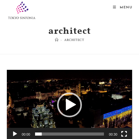
MENU
architect
>
ARCHITECT
動
画
プ
レ
ー
ヤ
ー
00:00
00:30