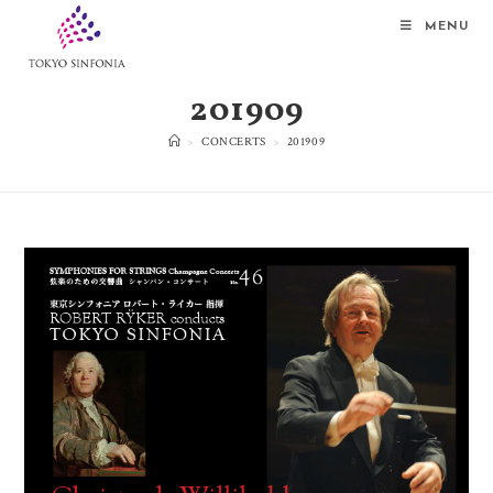
MENU
201909
>
CONCERTS
>
201909