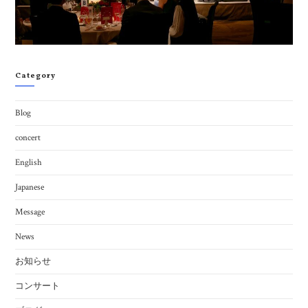
Category
Blog
concert
English
Japanese
Message
News
お知らせ
コンサート