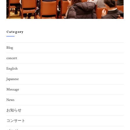
Category
Blog
concert
English
Japanese
Message
News
お知らせ
コンサート